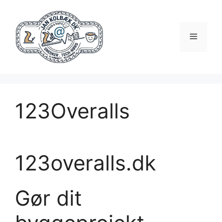
123Overalls
123overalls.dk
Gør dit